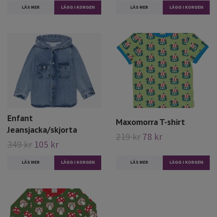
LÄS MER
LÄGG I KORGEN
LÄS MER
LÄGG I KORGEN
Enfant
Maxomorra T-shirt
Jeansjacka/skjorta
219 kr
78 kr
349 kr
105 kr
LÄS MER
LÄGG I KORGEN
LÄS MER
LÄGG I KORGEN