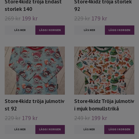
Store4kidz tröja Endast
Store4kidz tröja storlek
storlek 140
92
269 kr
199 kr
229 kr
179 kr
LÄS MER
LÄS MER
Store4kidz tröja julmotiv
Store4kidz Tröja julmotiv
st 92
i mjuk bomullstrikå
229 kr
179 kr
249 kr
199 kr
LÄS MER
LÄS MER
LÄGG I KORGEN