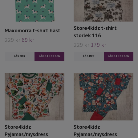
Store4kidz t-shirt
Maxomorra t-shirt häst
storlek 116
229 kr
69 kr
229 kr
179 kr
LÄS MER
LÄGG I KORGEN
LÄS MER
Store4kidz
Store4kidz
Pyjamas/mysdress
Pyjamas/mysdress