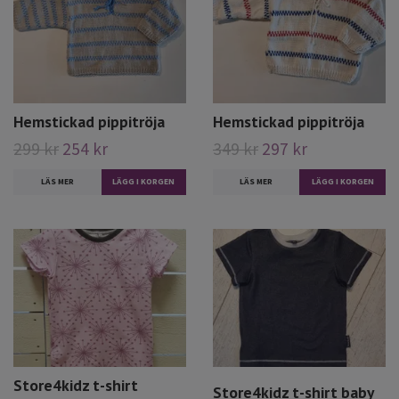
Hemstickad pippitröja
Hemstickad pippitröja
299 kr
254 kr
349 kr
297 kr
LÄS MER
LÄS MER
LÄGG I KORGEN
Store4kidz t-shirt
Store4kidz t-shirt baby