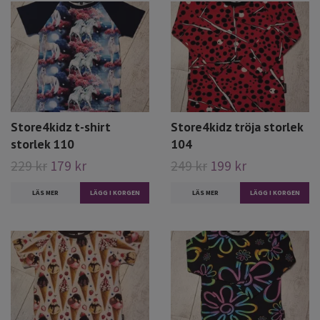
Store4kidz t-shirt
Store4kidz tröja storlek
storlek 110
104
229 kr
179 kr
249 kr
199 kr
LÄS MER
LÄGG I KORGEN
LÄS MER
LÄGG I KORGEN