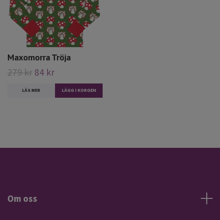
Maxomorra Tröja
279 kr
84 kr
LÄS MER
LÄGG I KORGEN
Om oss