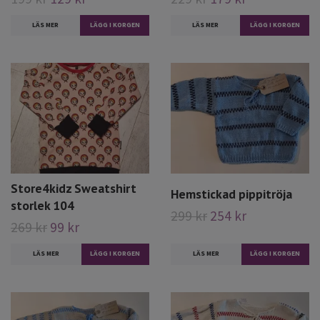
LÄS MER
LÄGG I KORGEN
LÄS MER
LÄGG I KORGEN
Store4kidz Sweatshirt
Hemstickad pippitröja
storlek 104
299 kr
254 kr
269 kr
99 kr
LÄS MER
LÄS MER