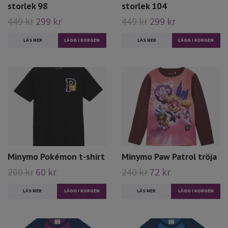
storlek 98
storlek 104
449 kr
299 kr
449 kr
299 kr
LÄS MER
LÄS MER
Minymo Pokémon t-shirt
Minymo Paw Patrol tröja
200 kr
60 kr
240 kr
72 kr
LÄS MER
LÄGG I KORGEN
LÄS MER
LÄGG I KORGEN