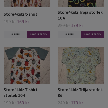
Store4kidz Tröja storlek
Store4kidz t-shirt
104
199 kr
169 kr
229 kr
179 kr
LÄS MER
LÄGG I KORGEN
LÄS MER
LÄGG I KORGEN
Store4kidz T-shirt
Store4kidz Tröja storlek
storlek 104
86
199 kr
169 kr
249 kr
179 kr