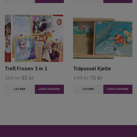
Trefl Frozen 3 in 1
Träpussel Kjelle
169 kr
85 kr
149 kr
70 kr
LÄS MER
LÄS MER