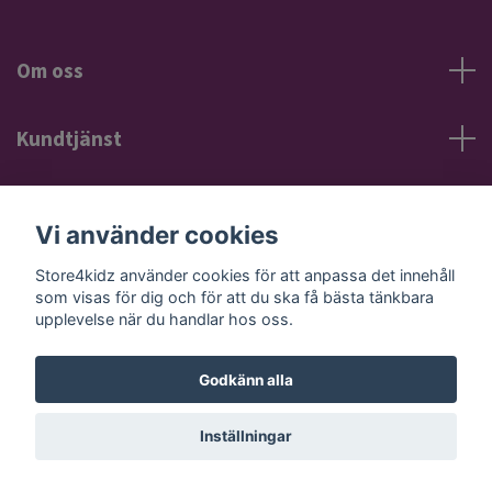
Om oss
Kundtjänst
Information
Vi använder cookies
Sociala medier
Store4kidz använder cookies för att anpassa det innehåll
som visas för dig och för att du ska få bästa tänkbara
upplevelse när du handlar hos oss.
Godkänn alla
© 2026 Store4kidz
Powered by Quickbutik
Inställningar