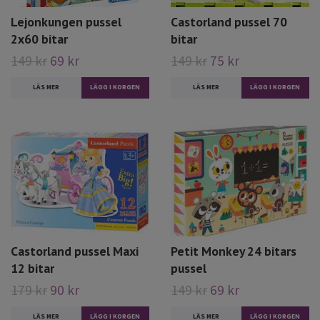
Lejonkungen pussel
Castorland pussel 70
2x60 bitar
bitar
149 kr
69 kr
149 kr
75 kr
LÄS MER
LÄS MER
Castorland pussel Maxi
Petit Monkey 24 bitars
12 bitar
pussel
179 kr
90 kr
149 kr
69 kr
LÄS MER
LÄS MER