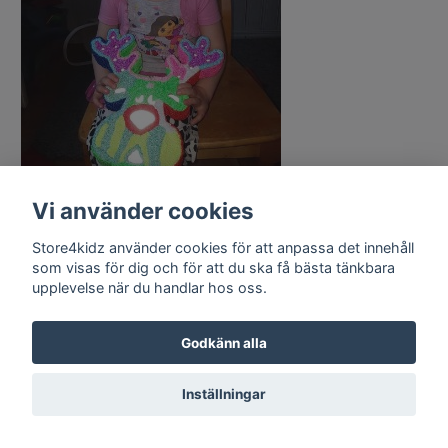
Vi använder cookies
En egen lampa har skapats av papier maché
och bra leror från Creative Company.
Store4kidz använder cookies för att anpassa det innehåll
som visas för dig och för att du ska få bästa tänkbara
upplevelse när du handlar hos oss.
Godkänn alla
Inställningar