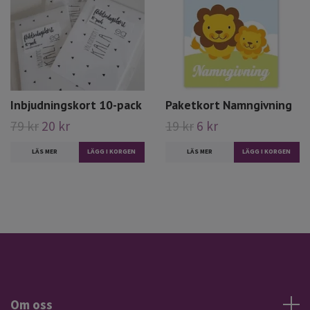
Inbjudningskort 10-pack
Paketkort Namngivning
79 kr
20 kr
19 kr
6 kr
LÄS MER
LÄS MER
Om oss