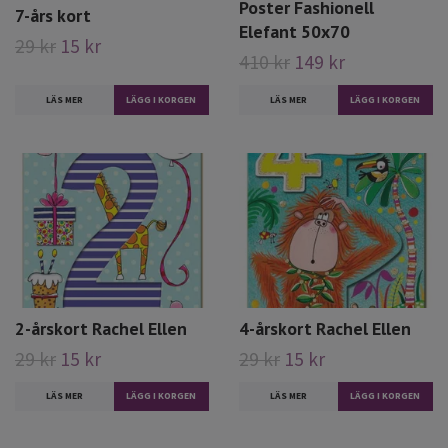
Poster Fashionell
7-års kort
Elefant 50x70
29 kr
15 kr
410 kr
149 kr
LÄS MER
LÄS MER
2-årskort Rachel Ellen
4-årskort Rachel Ellen
29 kr
15 kr
29 kr
15 kr
LÄS MER
LÄS MER