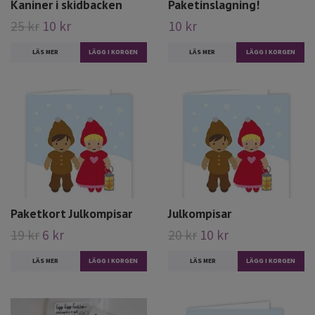
Kaniner i skidbacken
Paketinslagning!
25 kr
10 kr
10 kr
LÄS MER
LÄS MER
LÄGG I KORGEN
Paketkort Julkompisar
Julkompisar
19 kr
6 kr
20 kr
10 kr
LÄS MER
LÄS MER