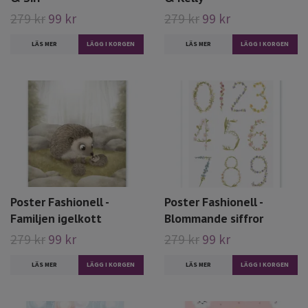
279 kr
99 kr
279 kr
99 kr
LÄS MER
LÄS MER
Poster Fashionell -
Poster Fashionell -
Familjen igelkott
Blommande siffror
279 kr
99 kr
279 kr
99 kr
LÄS MER
LÄS MER