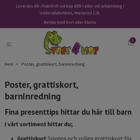
Leverans 69:-/fraktfritt vid köp 699:-! eller vid avhämtning i
Uddevallabutiken, Marteröd 128.
Betala med kort eller Klarna
0
Hem
Poster, grattiskort, barninredning
Poster, grattiskort,
barninredning
Fina presenttips hittar du här till barn
I vårt sortiment hittar du;
Grattiskort
Snygga och roliga grattiskort för