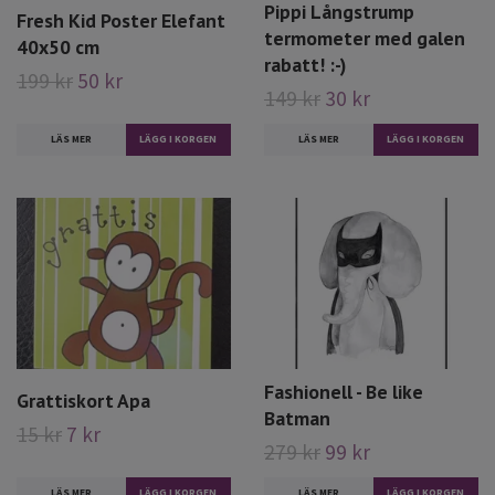
Pippi Långstrump
Fresh Kid Poster Elefant
termometer med galen
40x50 cm
rabatt! :-)
199 kr
50 kr
149 kr
30 kr
LÄS MER
LÄS MER
Fashionell - Be like
Grattiskort Apa
Batman
15 kr
7 kr
279 kr
99 kr
LÄS MER
LÄS MER