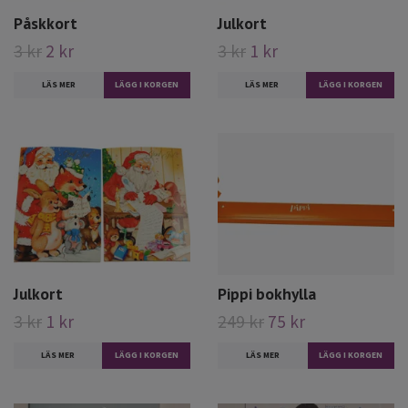
Påskkort
Julkort
3 kr
2 kr
3 kr
1 kr
LÄS MER
LÄS MER
LÄGG I KORGEN
Julkort
Pippi bokhylla
3 kr
1 kr
249 kr
75 kr
LÄS MER
LÄGG I KORGEN
LÄS MER