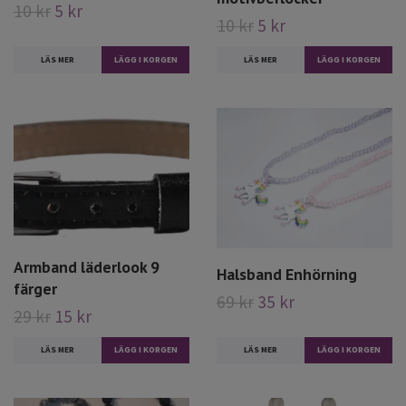
10 kr
5 kr
10 kr
5 kr
LÄS MER
LÄGG I KORGEN
LÄS MER
LÄGG I KORGEN
Armband läderlook 9
Halsband Enhörning
färger
69 kr
35 kr
29 kr
15 kr
LÄS MER
LÄGG I KORGEN
LÄS MER
LÄGG I KORGEN