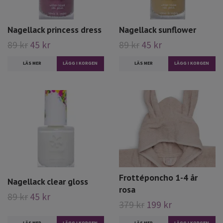
Nagellack princess dress
Nagellack sunflower
89 kr
45 kr
89 kr
45 kr
LÄS MER
LÄS MER
Frottéponcho 1-4 år
Nagellack clear gloss
rosa
89 kr
45 kr
379 kr
199 kr
LÄS MER
LÄS MER