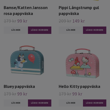
Bamse/Katten Jansson
Pippi Långstrump gul
rosa pappväska
pappväska
179 kr
99 kr
209 kr
149 kr
LÄS MER
LÄS MER
Bluey pappväska
Hello Kitty pappväska
179 kr
99 kr
179 kr
99 kr
LÄS MER
LÄS MER