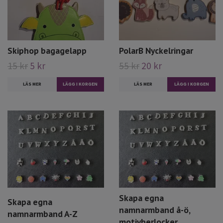
Skiphop bagagelapp
PolarB Nyckelringar
15 kr
5 kr
55 kr
20 kr
LÄS MER
LÄS MER
LÄGG I KORGEN
Skapa egna
Skapa egna
namnarmband å-ö,
namnarmband A-Z
motivberlocker