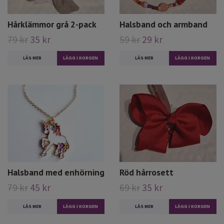
Hårklämmor grå 2-pack
Halsband och armband
79 kr
35 kr
59 kr
29 kr
LÄS MER
LÄS MER
Halsband med enhörning
Röd hårrosett
79 kr
45 kr
69 kr
35 kr
LÄS MER
LÄS MER