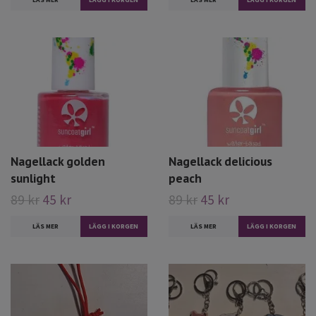
Nagellack golden
Nagellack delicious
sunlight
peach
89 kr
45 kr
89 kr
45 kr
LÄS MER
LÄS MER