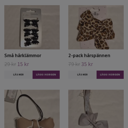
Små hårklämmor
2-pack hårspännen
29 kr
15 kr
79 kr
35 kr
LÄS MER
LÄS MER