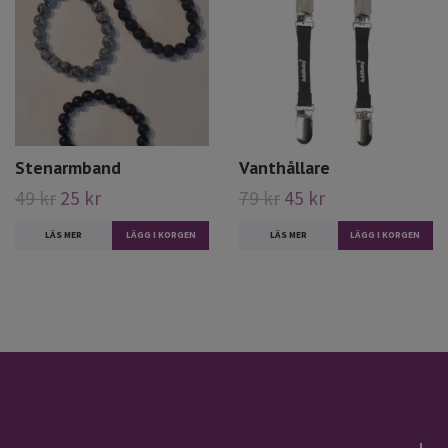
Stenarmband
Vanthållare
49 kr
25 kr
79 kr
45 kr
LÄS MER
LÄGG I KORGEN
LÄS MER