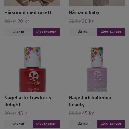
Hårsnodd med rosett
Hårband baby
39 kr
20 kr
39 kr
20 kr
LÄS MER
LÄS MER
Nagellack strawberry
Nagellack ballerina
delight
beauty
89 kr
45 kr
89 kr
45 kr
LÄS MER
LÄS MER