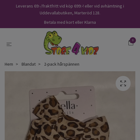
Leverans 69:-/fraktfritt vid köp 699:-! eller vid avhämtning i
Uddevallabutiken, Marteröd 128.
Betala med kort eller Klarna
0
Hem
Blandat
2-pack hårspännen