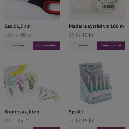
Sax 21,5 cm
Madeira sytråd vit 100 m
199 kr
99 kr
15 kr
10 kr
LÄS MER
LÄS MER
Brodersax, liten
Sprätt
49 kr
35 kr
30 kr
15 kr