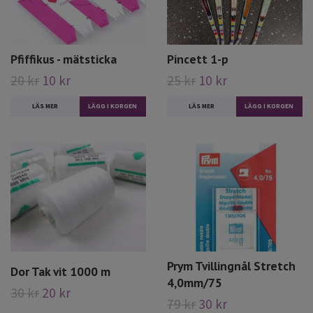
Pfiffikus - mätsticka
Pincett 1-p
20 kr
10 kr
25 kr
10 kr
LÄS MER
LÄS MER
Prym Tvillingnål Stretch
Dor Tak vit 1000 m
4,0mm/75
30 kr
20 kr
79 kr
30 kr