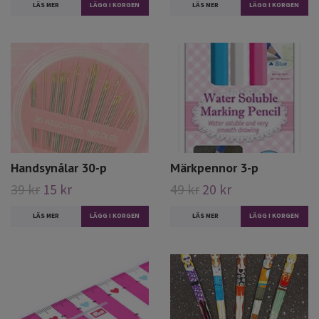
LÄS MER
LÄS MER
Handsynålar 30-p
Märkpennor 3-p
39 kr
15 kr
49 kr
20 kr
LÄS MER
LÄS MER