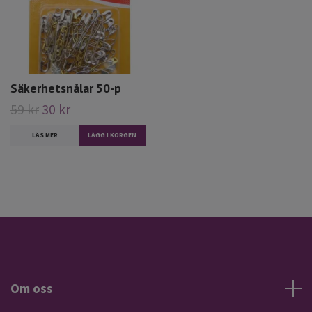
Säkerhetsnålar 50-p
59 kr
30 kr
LÄS MER
Om oss