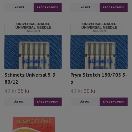
LÄS MER
LÄS MER
Schmetz Universal 5-9
Prym Stretch 130/705 5-
80/12
p
49 kr
35 kr
49 kr
30 kr
LÄS MER
LÄS MER