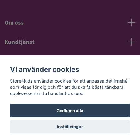
Om oss
Kundtjänst
Information
Vi använder cookies
Sociala medier
Store4kidz använder cookies för att anpassa det innehåll
som visas för dig och för att du ska få bästa tänkbara
upplevelse när du handlar hos oss.
Godkänn alla
© 2026 Store4kidz
Powered by Quickbutik
Inställningar