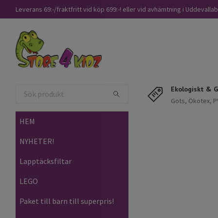
Leverans 69:-/fraktfritt vid köp 699:-! eller vid avhämtning i Uddevalla
Ekologiskt & G
Gots, Ökotex, PV
HEM
NYHETER!
Lapptäcksfiltar
LEGO
Paket till barn till superpris!