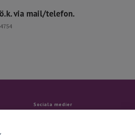
.k. via mail/telefon.
64754
Sociala medier
Facebook
Instagram
r