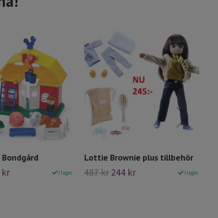
na!
s Bondgård
Lottie Brownie plus tillbehör
Lo
 kr
487 kr
244 kr
3
I lager.
I lager.