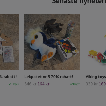
Senaste nyheter
% rabatt!
Lekpaket nr 3 70% rabatt!
Viking toy
546 kr
164 kr
339 kr
169
I lager.
I lager.