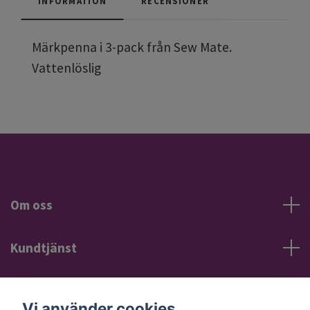
INFORMATION
RECENSIONER
Märkpenna i 3-pack från Sew Mate.
Vattenlöslig
Om oss
Kundtjänst
Information
Vi använder cookies