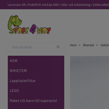
Leverans 69:-/fraktfritt vid köp 699:-! eller vid avhämtning i Uddevalla
Hem
Blandat
Halsb
HEM
NYHETER!
Lapptäcksfiltar
LEGO
Paket till barn till superpris!