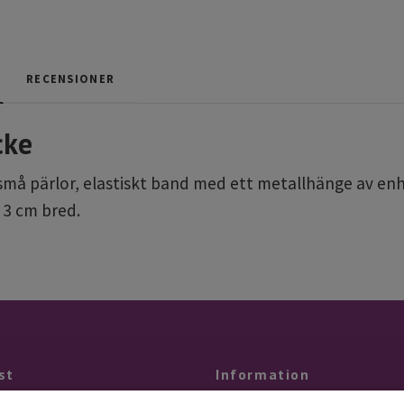
RECENSIONER
cke
å pärlor, elastiskt band med ett metallhänge av enhörn
 3 cm bred.
st
Information