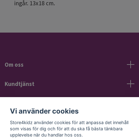
ingår. 13x18 cm.
Om oss
Kundtjänst
Information
Vi använder cookies
Sociala medier
Store4kidz använder cookies för att anpassa det innehåll
som visas för dig och för att du ska få bästa tänkbara
upplevelse när du handlar hos oss.