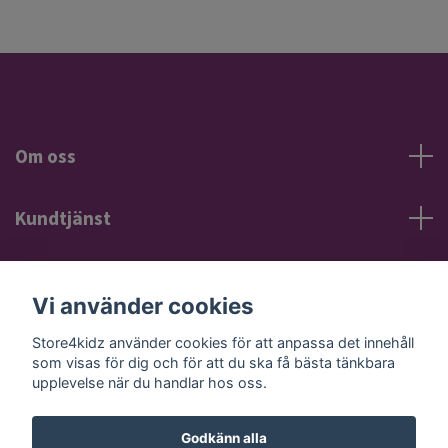
Om oss
Kundtjänst
Information
Vi använder cookies
Sociala medier
Store4kidz använder cookies för att anpassa det innehåll
som visas för dig och för att du ska få bästa tänkbara
upplevelse när du handlar hos oss.
Godkänn alla