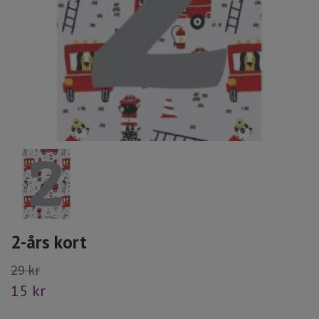
2-års kort
29 kr
15 kr