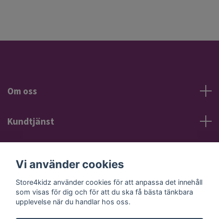
Om oss
Kundtjänst
Information
Vi använder cookies
Sociala medier
Store4kidz använder cookies för att anpassa det innehåll
som visas för dig och för att du ska få bästa tänkbara
upplevelse när du handlar hos oss.