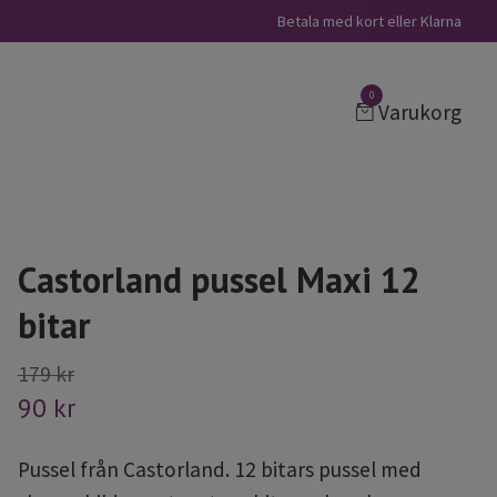
Betala med kort eller Klarna
0
Varukorg
Castorland pussel Maxi 12
bitar
179 kr
90 kr
Pussel från Castorland. 12 bitars pussel med