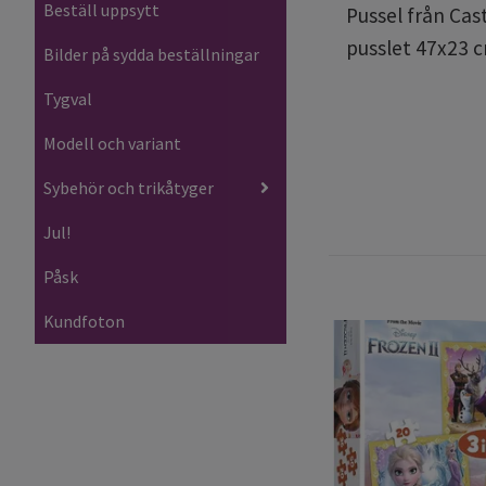
Beställ uppsytt
Pussel från Cast
pusslet 47x23 c
Bilder på sydda beställningar
Tygval
Modell och variant
Sybehör och trikåtyger
Jul!
Påsk
Kundfoton