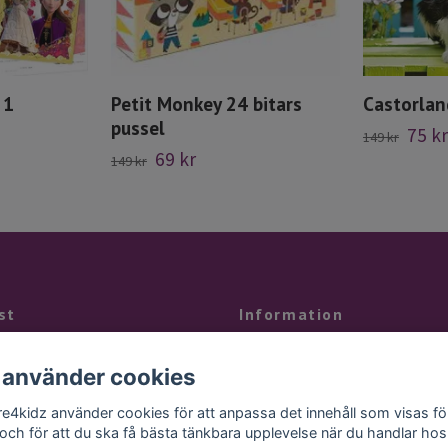
 1
Petit Monkey 24 bitars
Castorlan
pussel
75 kr
149 kr
69 kr
149 kr
st
Information
å svar på något kontaktar du oss på
Kontakt
 använder cookies
gtid eller mailar till
Köpvillkor
ail.se
re4kidz använder cookies för att anpassa det innehåll som visas fö
Butiken
 och för att du ska få bästa tänkbara upplevelse när du handlar hos