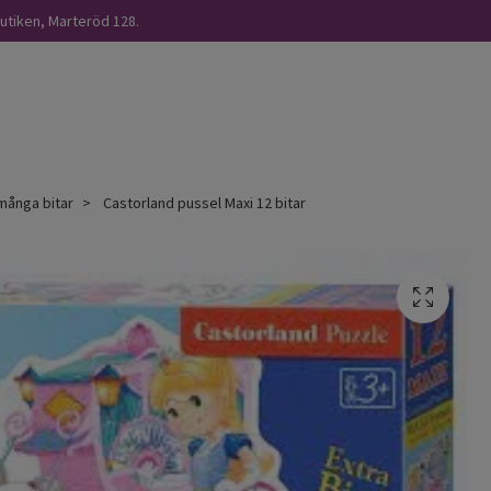
butiken, Marteröd 128.
l många bitar
Castorland pussel Maxi 12 bitar