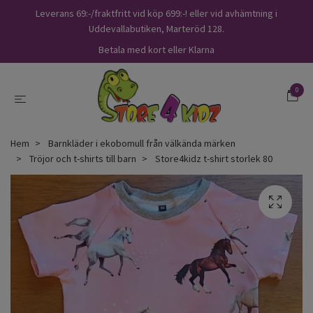
Leverans 69:-/fraktfritt vid köp 699:-! eller vid avhämtning i
Uddevallabutiken, Marteröd 128.
Betala med kort eller Klarna
0
Hem
Barnkläder i ekobomull från välkända märken
Tröjor och t-shirts till barn
Store4kidz t-shirt storlek 80