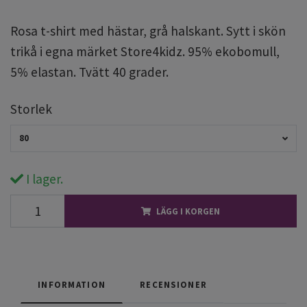
Rosa t-shirt med hästar, grå halskant. Sytt i skön
trikå i egna märket Store4kidz. 95% ekobomull,
5% elastan. Tvätt 40 grader.
Storlek
80
I lager.
LÄGG I KORGEN
INFORMATION
RECENSIONER