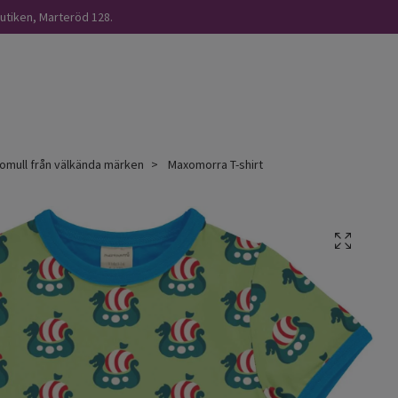
butiken, Marteröd 128.
omull från välkända märken
Maxomorra T-shirt