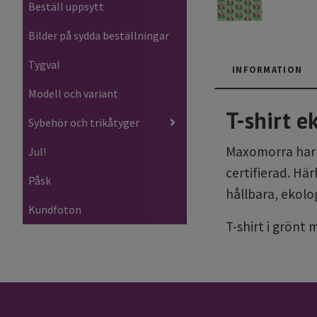
Beställ uppsytt
Bilder på sydda beställningar
Tygval
INFORMATION
Modell och variant
T-shirt 
Sybehör och trikåtyger
Maxomorra har en
Jul!
certifierad. Hä
Påsk
hållbara, ekolo
Kundfoton
T-shirt i grönt