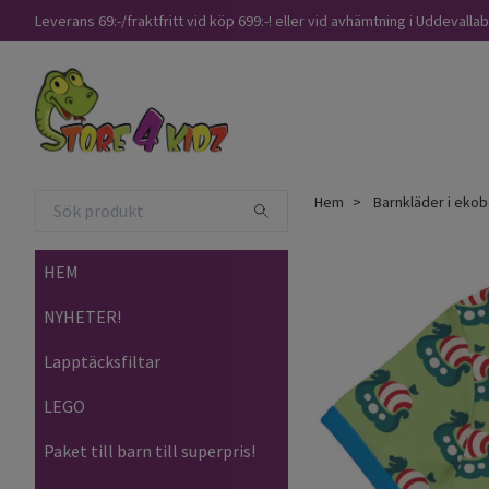
Leverans 69:-/fraktfritt vid köp 699:-! eller vid avhämtning i Uddevalla
Hem
Barnkläder i ekob
HEM
NYHETER!
Lapptäcksfiltar
LEGO
Paket till barn till superpris!