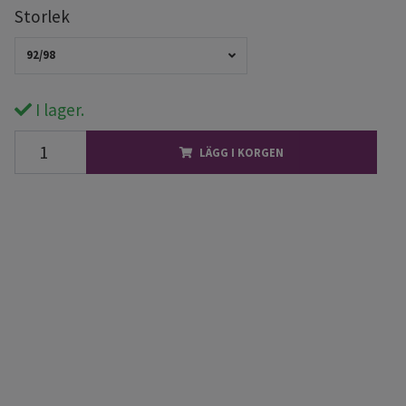
Storlek
92/98
I lager.
LÄGG I KORGEN