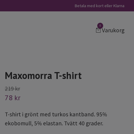
Betala med kort eller Klarna
0
Varukorg
Maxomorra T-shirt
219 kr
78 kr
T-shirt i grönt med turkos kantband. 95%
ekobomull, 5% elastan. Tvätt 40 grader.