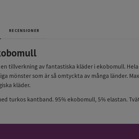
RECENSIONER
ekobomull
 tillverkning av fantastiska kläder i ekobomull. Hela ke
rliga mönster som är så omtyckta av många länder. Max
giska kläder.
 med turkos kantband. 95% ekobomull, 5% elastan. Tvät