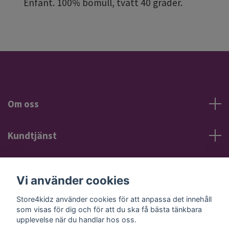
Enfant. 100% bomull, tvätt 40 grader.
Om oss
Kundtjänst
Information
Vi använder cookies
Sociala medier
Store4kidz använder cookies för att anpassa det innehåll
som visas för dig och för att du ska få bästa tänkbara
upplevelse när du handlar hos oss.