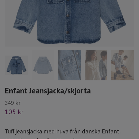
Enfant Jeansjacka/skjorta
349 kr
105 kr
Tuff jeansjacka med huva från danska Enfant.