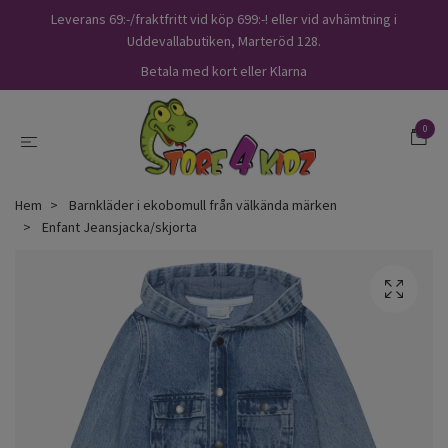
Leverans 69:-/fraktfritt vid köp 699:-! eller vid avhämtning i
Uddevallabutiken, Marteröd 128.
Betala med kort eller Klarna
0
Hem
Barnkläder i ekobomull från välkända märken
Enfant Jeansjacka/skjorta