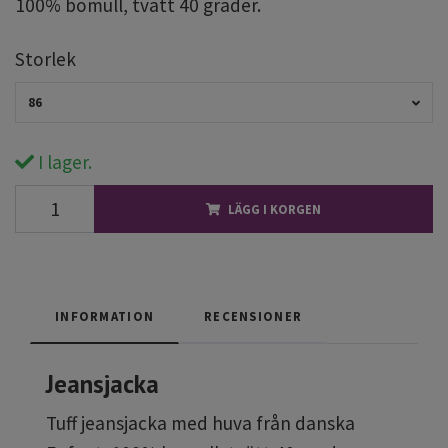
100% bomull, tvätt 40 grader.
Storlek
86
I lager.
LÄGG I KORGEN
INFORMATION
RECENSIONER
Jeansjacka
Tuff jeansjacka med huva från danska