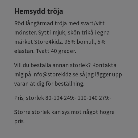
Hemsydd tröja
Röd långärmad tröja med svart/vitt
mönster. Sytt i mjuk, skön trikå i egna
märket Store4kidz. 95% bomull, 5%
elastan. Tvätt 40 grader.
Vill du beställa annan storlek? Kontakta
mig på
info@storekidz.se
så jag lägger upp
varan åt dig för beställning.
Pris; storlek 80-104 249:- 110-140 279:-
Större storlek kan sys mot något högre
pris.