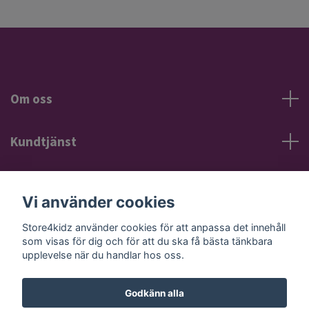
Om oss
Kundtjänst
Information
Vi använder cookies
Sociala medier
Store4kidz använder cookies för att anpassa det innehåll
som visas för dig och för att du ska få bästa tänkbara
upplevelse när du handlar hos oss.
Godkänn alla