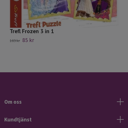
Trefl Frozen 3 in 1
P
85 kr
169 kr
1
Om oss
Kundtjänst