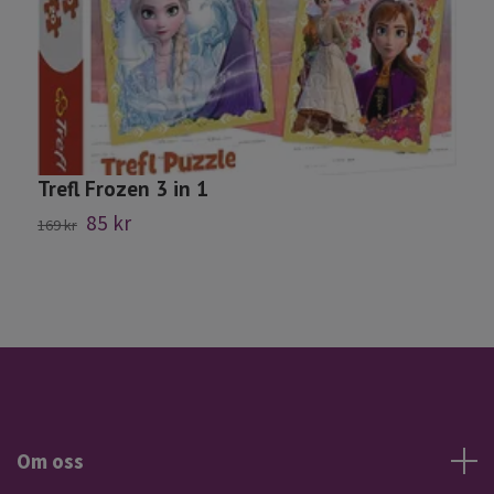
Trefl Frozen 3 in 1
C
85 kr
169 kr
1
Om oss