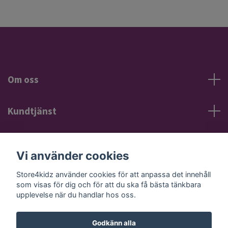
Om oss
Kundtjänst
Information
Vi använder cookies
Sociala medier
Store4kidz använder cookies för att anpassa det innehåll
som visas för dig och för att du ska få bästa tänkbara
upplevelse när du handlar hos oss.
Godkänn alla