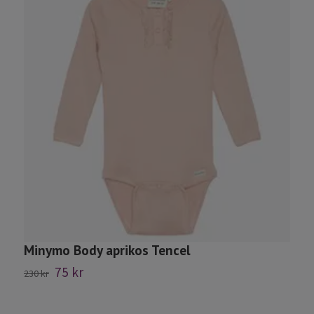
Minymo Body aprikos Tencel
M
75 kr
230 kr
2