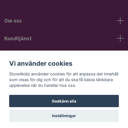
Om oss
Kundtjänst
Information
Vi använder cookies
Sociala medier
Store4kidz använder cookies för att anpassa det innehåll
som visas för dig och för att du ska få bästa tänkbara
upplevelse när du handlar hos oss.
Godkänn alla
© 2026 Store4kidz
Powered by Quickbutik
Inställningar