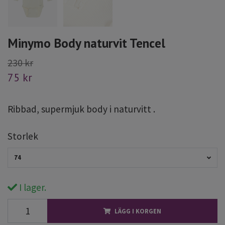
Minymo Body naturvit Tencel
230 kr
75 kr
Ribbad, supermjuk body i naturvitt .
Storlek
74
I lager.
LÄGG I KORGEN