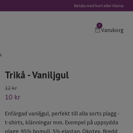
Betala med kort eller Klarna
0
Varukorg
l
Trikå - Vaniljgul
12 kr
10 kr
Enfärgad vaniljgul, perfekt till alla sorts plagg -
t-shirts, klänningar mm. Exempel på uppsydda
plagg. 95% bomull, 5% elastan. Ökotex. Bredd