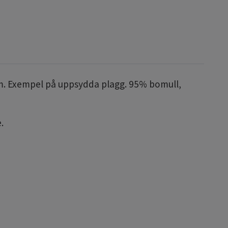
r mm. Exempel på uppsydda plagg. 95% bomull,
e
.