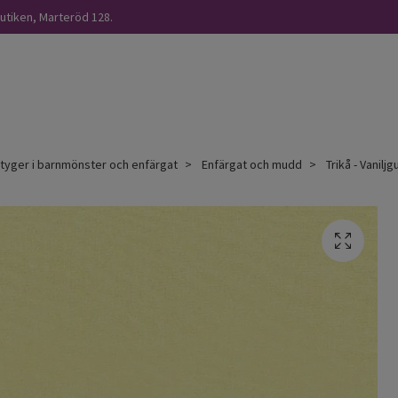
butiken, Marteröd 128.
åtyger i barnmönster och enfärgat
Enfärgat och mudd
Trikå - Vaniljgu