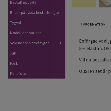
Beställ uppsytt
Bilder på sydda beställningar
Tygval
INFORMATION
Modell och variant
Enfärgad vanilj
Sybehör och trikåtyger
5% elastan. Ök
Jul!
Vill du beställa
Påsk
OBS! Priset är 
Kundfoton