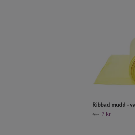
Ribbad mudd - va
7 kr
9 kr