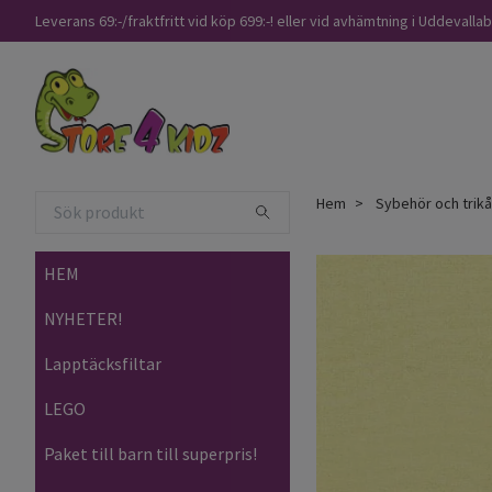
Leverans 69:-/fraktfritt vid köp 699:-! eller vid avhämtning i Uddevalla
Hem
Sybehör och trik
HEM
NYHETER!
Lapptäcksfiltar
LEGO
Paket till barn till superpris!