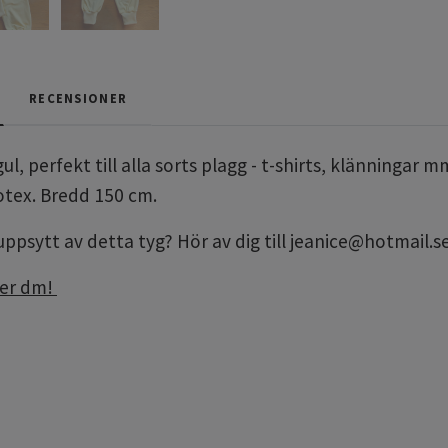
RECENSIONER
gul, perfekt till alla sorts plagg - t-shirts, klänninga
otex. Bredd 150 cm.
 uppsytt av detta tyg? Hör av dig till
jeanice@hotmail.s
per dm!