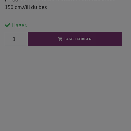
150 cm.Vill du bes
I lager.
LÄGG I KORGEN