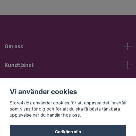
Om oss
Kundtjänst
Information
Vi använder cookies
Sociala medier
Store4kidz använder cookies för att anpassa det innehåll
som visas för dig och för att du ska få bästa tänkbara
upplevelse när du handlar hos oss.
Godkänn alla