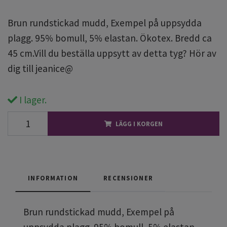
Brun rundstickad mudd, Exempel på uppsydda
plagg. 95% bomull, 5% elastan. Ökotex. Bredd ca
45 cm.Vill du beställa uppsytt av detta tyg? Hör av
dig till jeanice@
I lager.
LÄGG I KORGEN
INFORMATION
RECENSIONER
Brun rundstickad mudd, Exempel på
uppsydda plagg. 95% bomull, 5% elastan.