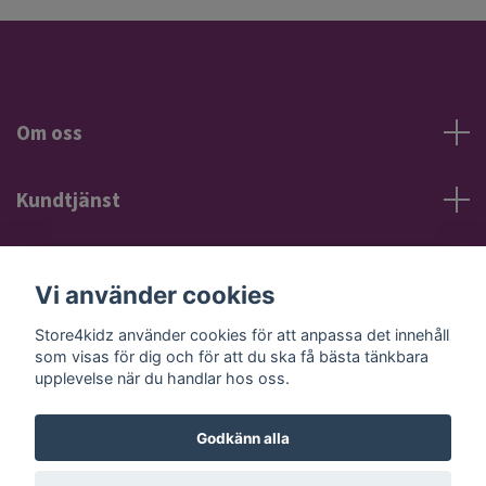
Om oss
Kundtjänst
Information
Vi använder cookies
Sociala medier
Store4kidz använder cookies för att anpassa det innehåll
som visas för dig och för att du ska få bästa tänkbara
upplevelse när du handlar hos oss.
Godkänn alla