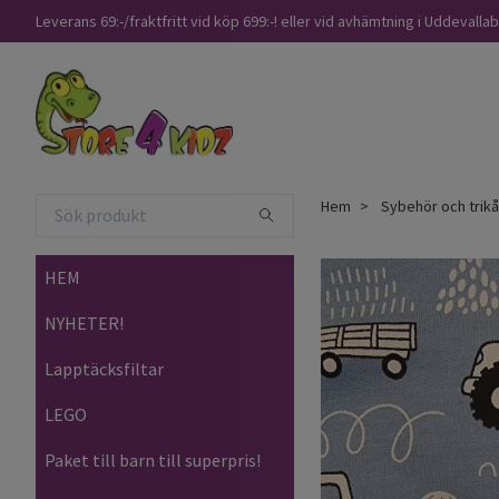
Leverans 69:-/fraktfritt vid köp 699:-! eller vid avhämtning i Uddevalla
Hem
Sybehör och trik
HEM
NYHETER!
Lapptäcksfiltar
LEGO
Paket till barn till superpris!