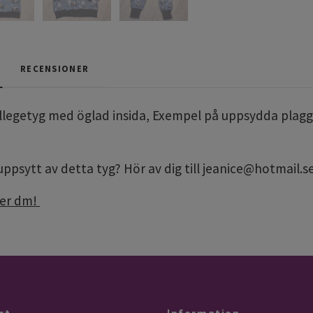
RECENSIONER
llegetyg med öglad insida, Exempel på uppsydda plagg
 uppsytt av detta tyg? Hör av dig till
jeanice@hotmail.s
per dm!
st
Information