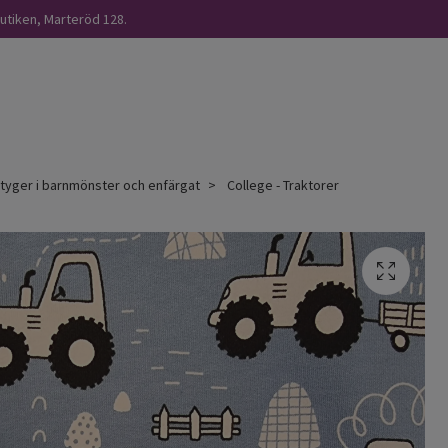
butiken, Marteröd 128.
åtyger i barnmönster och enfärgat
College - Traktorer