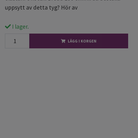
uppsytt av detta tyg? Hör av
I lager.
LÄGG I KORGEN