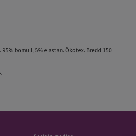
. 95% bomull, 5% elastan. Ökotex. Bredd 150
e
.
Sociala medier