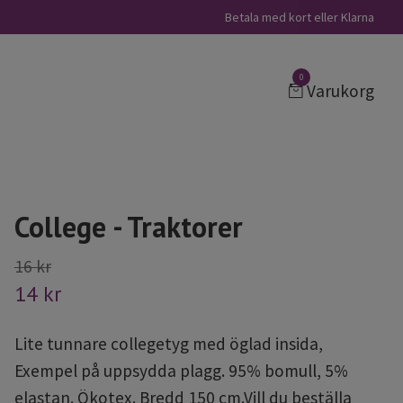
Betala med kort eller Klarna
0
Varukorg
College - Traktorer
16 kr
14 kr
Lite tunnare collegetyg med öglad insida,
Exempel på uppsydda plagg. 95% bomull, 5%
elastan. Ökotex. Bredd 150 cm.Vill du beställa