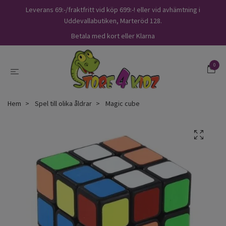
Leverans 69:-/fraktfritt vid köp 699:-! eller vid avhämtning i
Uddevallabutiken, Marteröd 128.
Betala med kort eller Klarna
0
Hem
Spel till olika åldrar
Magic cube