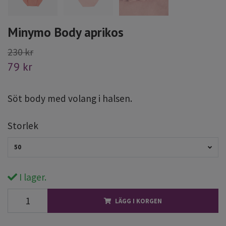
Minymo Body aprikos
230 kr
79 kr
Söt body med volang i halsen.
Storlek
50
I lager.
LÄGG I KORGEN