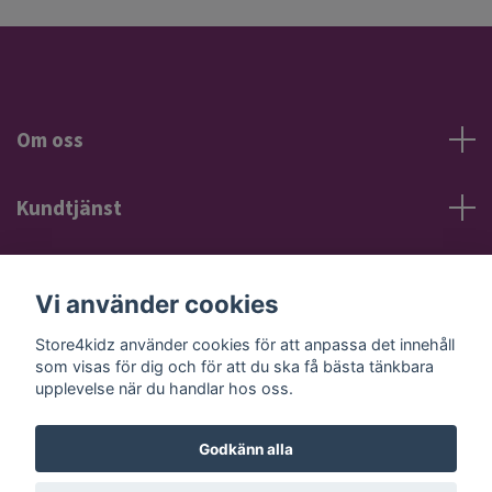
Om oss
Kundtjänst
Information
Vi använder cookies
Sociala medier
Store4kidz använder cookies för att anpassa det innehåll
som visas för dig och för att du ska få bästa tänkbara
upplevelse när du handlar hos oss.
Godkänn alla