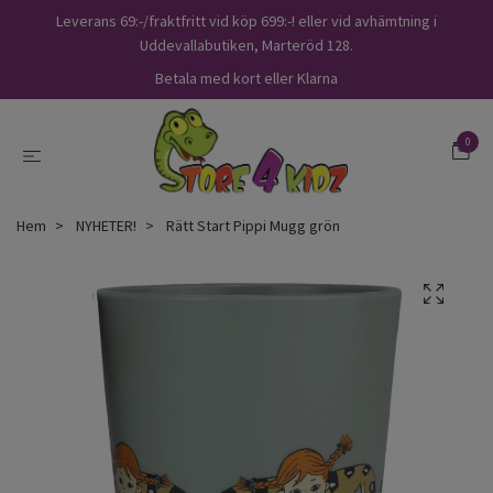
Leverans 69:-/fraktfritt vid köp 699:-! eller vid avhämtning i
Uddevallabutiken, Marteröd 128.
Betala med kort eller Klarna
0
Hem
NYHETER!
Rätt Start Pippi Mugg grön