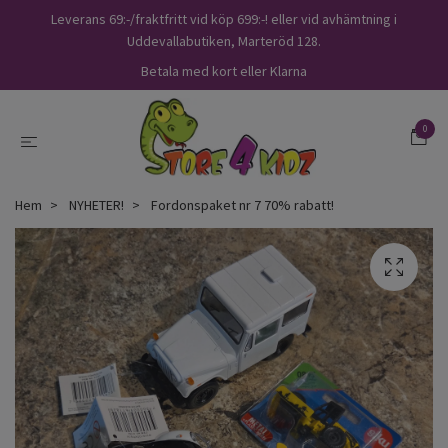
Leverans 69:-/fraktfritt vid köp 699:-! eller vid avhämtning i
Uddevallabutiken, Marteröd 128.
Betala med kort eller Klarna
0
Hem
NYHETER!
Fordonspaket nr 7 70% rabatt!