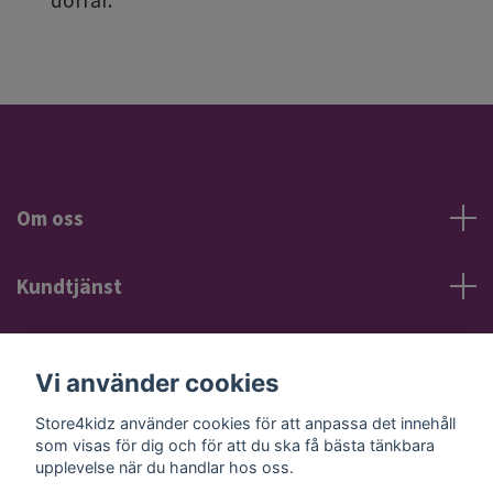
Om oss
Kundtjänst
Information
Vi använder cookies
Sociala medier
Store4kidz använder cookies för att anpassa det innehåll
som visas för dig och för att du ska få bästa tänkbara
upplevelse när du handlar hos oss.