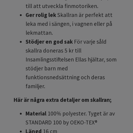
till att utveckla finmotoriken.
Ger rolig lek
Skallran är perfekt att
leka med i sängen, i vagnen eller på
lekmattan.
Stödjer en god sak
För varje såld
skallra doneras 5 kr till
Insamlingsstiftelsen Ellas hjältar, som
stödjer barn med
funktionsnedsättning och deras
familjer.
Här är några extra detaljer om skallran;
Material
100% polyester. Tyget är av
STANDARD 100 by OEKO-TEX®
Längd
16 cm