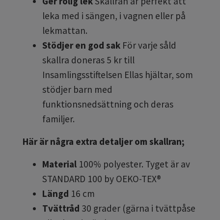
Ger rolig lek
Skallran är perfekt att
leka med i sängen, i vagnen eller på
lekmattan.
Stödjer en god sak
För varje såld
skallra doneras 5 kr till
Insamlingsstiftelsen Ellas hjältar, som
stödjer barn med
funktionsnedsättning och deras
familjer.
Här är några extra detaljer om skallran;
Material
100% polyester. Tyget är av
STANDARD 100 by OEKO-TEX®
Längd
16 cm
Tvättråd
30 grader (gärna i tvättpåse