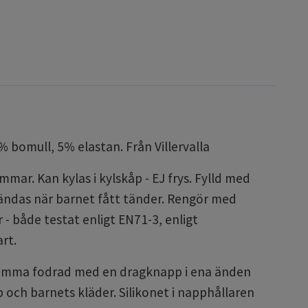
% bomull, 5% elastan. Från Villervalla
mar. Kan kylas i kylskåp - EJ frys. Fylld med
nvändas när barnet fått tänder. Rengör med
 - både testat enligt EN71-3, enligt
rt.
klämma fodrad med en dragknapp i ena änden
 och barnets kläder. Silikonet i napphållaren