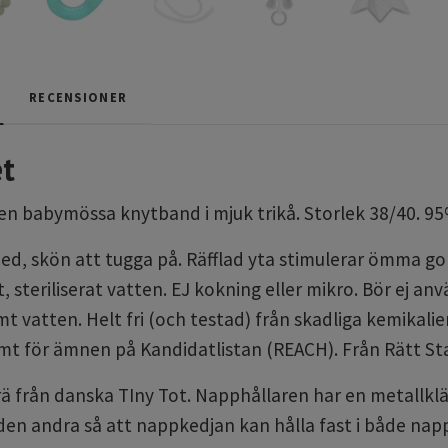
RECENSIONER
t
iten babymössa knytband i mjuk trikå. Storlek 38/40. 95
med, skön att tugga på. Räfflad yta stimulerar ömma gom
, steriliserat vatten. EJ kokning eller mikro. Bör ej a
t vatten. Helt fri (och testad) från skadliga kemikalier
amt för ämnen på Kandidatlistan (REACH). Från Rätt Sta
trä från danska TIny Tot. Napphållaren har en metall
 den andra så att nappkedjan kan hålla fast i både napp