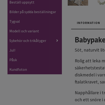
Beställ uppsytt
Bilder på sydda beställningar
Tygval
INFORMATION
Modell och variant
Babypake
Sybehör och trikåtyger
Söt, naturvit l
Jul!
Påsk
Rolig att leka 
säkerhetstestat
Kundfoton
diskmedel i varm
ftalatkravet, s
Napphållare i 
och ett snöre i