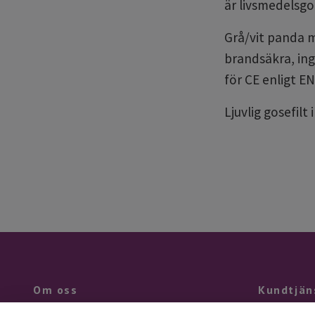
är livsmedelsg
Grå/vit panda m
brandsäkra, ing
för CE enligt EN
Ljuvlig gosefilt
Om oss
Kundtjän