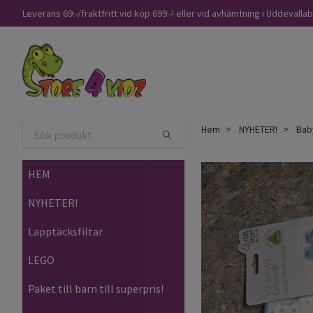
Leverans 69:-/fraktfritt vid köp 699:-! eller vid avhämtning i Uddevalla
Hem
NYHETER!
Baby
HEM
NYHETER!
Lapptäcksfiltar
LEGO
Paket till barn till superpris!