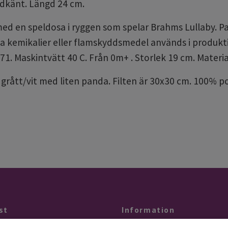
odkänt. Längd 24 cm.
ed en speldosa i ryggen som spelar Brahms Lullaby. Pa
a kemikalier eller flamskyddsmedel används i produkt
71. Maskintvätt 40 C. Från 0m+ . Storlek 19 cm. Material
 i grått/vit med liten panda. Filten är 30x30 cm. 100% p
st
Information