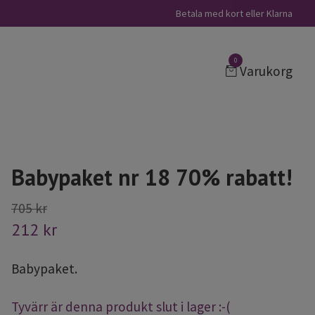
Betala med kort eller Klarna
0
Varukorg
Babypaket nr 18 70% rabatt!
705 kr
212 kr
Babypaket.
Tyvärr är denna produkt slut i lager :-(