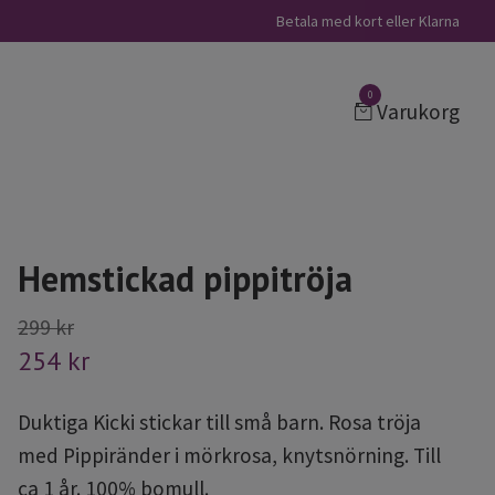
Betala med kort eller Klarna
0
Varukorg
Hemstickad pippitröja
299 kr
254 kr
Duktiga Kicki stickar till små barn. Rosa tröja
med Pippiränder i mörkrosa, knytsnörning. Till
ca 1 år. 100% bomull.