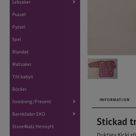
Leksaker
Pussel
Pyssel
Spel
Blandat
Matsaker
Till babyn
Böcker
INFORMATION
Inredning/Present
Barnkläder EKO
Stickad t
Store4kidz Hemsytt
Duktiga Kicki st