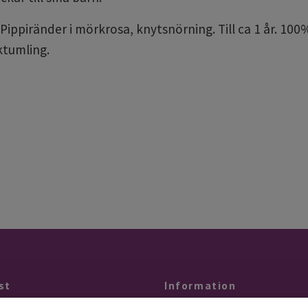
Pippiränder i mörkrosa, knytsnörning. Till ca 1 år. 100%
ktumling.
st
Information