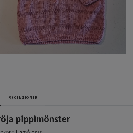
RECENSIONER
röja pippimönster
ickar till små barn.