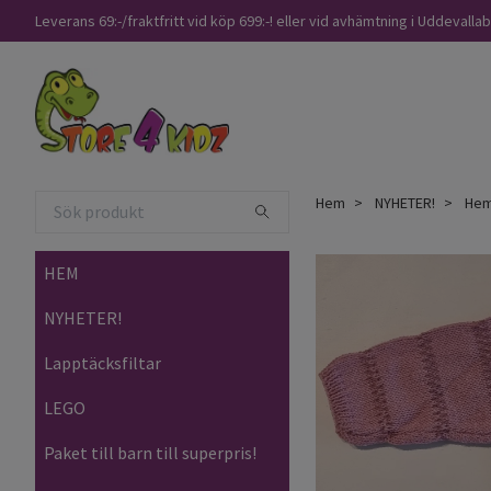
Leverans 69:-/fraktfritt vid köp 699:-! eller vid avhämtning i Uddevalla
Hem
NYHETER!
Hems
HEM
NYHETER!
Lapptäcksfiltar
LEGO
Paket till barn till superpris!