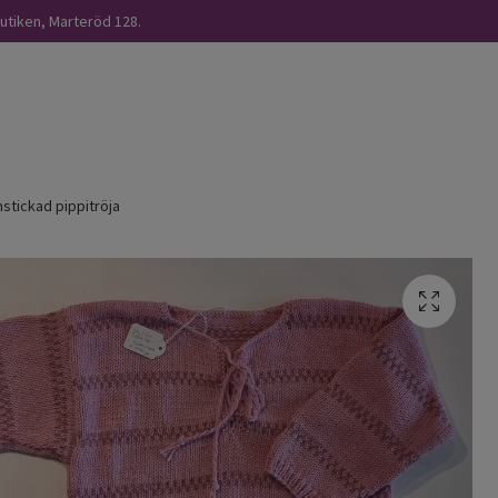
butiken, Marteröd 128.
tickad pippitröja