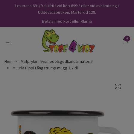
Leverans 69:-/fraktfritt vid köp 699:-! eller vid avhämtning i
Uddevallabutiken, Marteröd 128.
Betala med kort eller Klarna
0
Hem
Matprylar i livsmedelsgodkända material
Muurla Pippi Långstrump mugg 3,7 dl