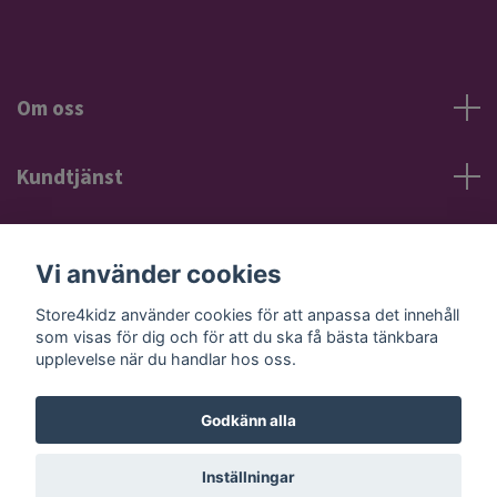
Om oss
Kundtjänst
Information
Vi använder cookies
Sociala medier
Store4kidz använder cookies för att anpassa det innehåll
som visas för dig och för att du ska få bästa tänkbara
upplevelse när du handlar hos oss.
Godkänn alla
© 2026 Store4kidz
Powered by Quickbutik
Inställningar