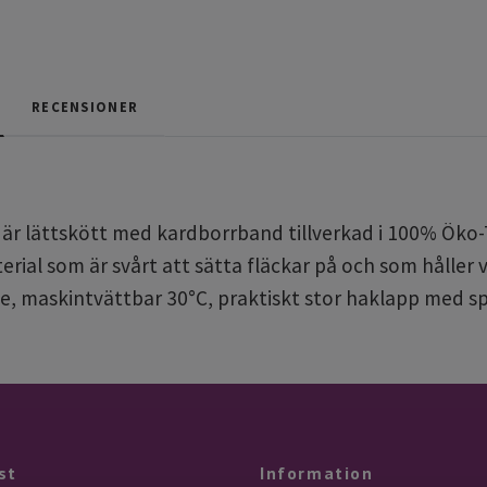
RECENSIONER
r lättskött med kardborrband tillverkad i 100% Öko-Te
terial som är svårt att sätta fläckar på och som håller
e, m
askintvättbar 30°C, p
raktiskt stor haklapp med spi
st
Information