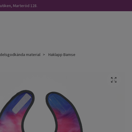
butiken, Marteröd 128.
edelsgodkända material
Haklapp Bamse