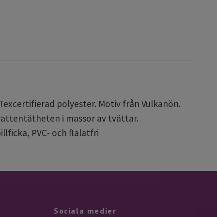
xcertifierad polyester. Motiv från Vulkanön.
 vattentätheten i massor av tvättar.
llficka,
PVC- och ftalatfri
Sociala medier