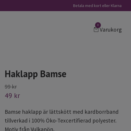
Betala med kort eller Klarna
0
Varukorg
Haklapp Bamse
99 kr
49 kr
Bamse haklapp är lättskött med kardborrband
tillverkad i 100% Öko-Texcertifierad polyester.
Motiv från Vulkanön.