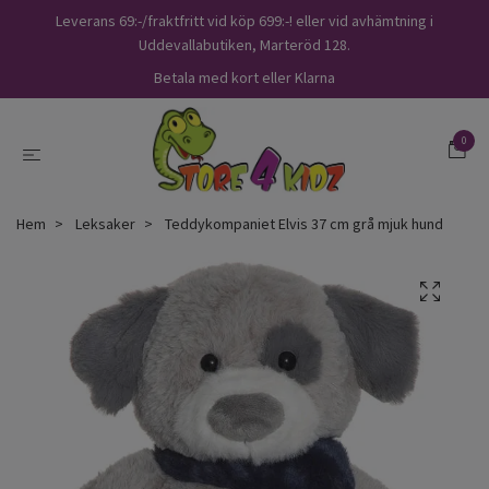
Leverans 69:-/fraktfritt vid köp 699:-! eller vid avhämtning i
Uddevallabutiken, Marteröd 128.
Betala med kort eller Klarna
0
Hem
Leksaker
Teddykompaniet Elvis 37 cm grå mjuk hund