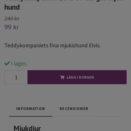
hund
249 kr
99 kr
Teddykompaniets fina mjukishund Elvis.
I lager.
LÄGG I KORGEN
INFORMATION
RECENSIONER
Mjukdjur