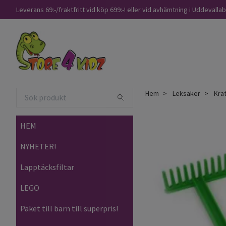
Leverans 69:-/fraktfritt vid köp 699:-! eller vid avhämtning i Uddevalla
Hem
Leksaker
Krat
HEM
NYHETER!
Lapptäcksfiltar
LEGO
Paket till barn till superpris!