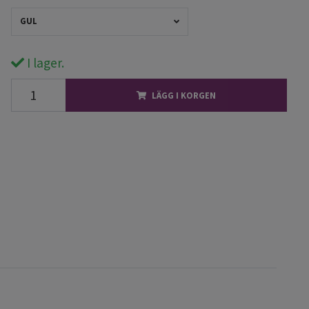
GUL
I lager.
LÄGG I KORGEN