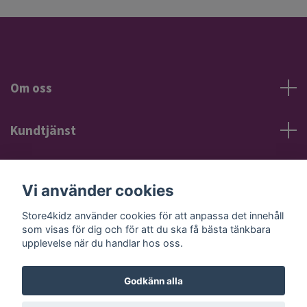
Om oss
Kundtjänst
Information
Vi använder cookies
Sociala medier
Store4kidz använder cookies för att anpassa det innehåll
som visas för dig och för att du ska få bästa tänkbara
upplevelse när du handlar hos oss.
Godkänn alla