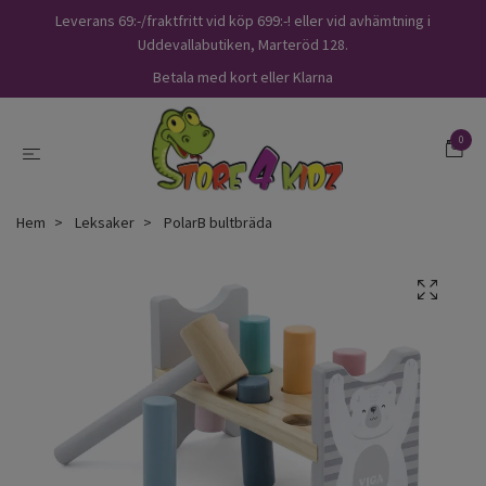
Leverans 69:-/fraktfritt vid köp 699:-! eller vid avhämtning i
Uddevallabutiken, Marteröd 128.
Betala med kort eller Klarna
0
Hem
Leksaker
PolarB bultbräda