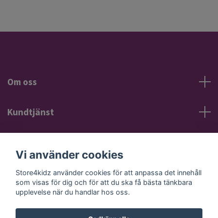
Om oss
Kundtjänst
Information
Vi använder cookies
Sociala medier
Store4kidz använder cookies för att anpassa det innehåll
som visas för dig och för att du ska få bästa tänkbara
upplevelse när du handlar hos oss.