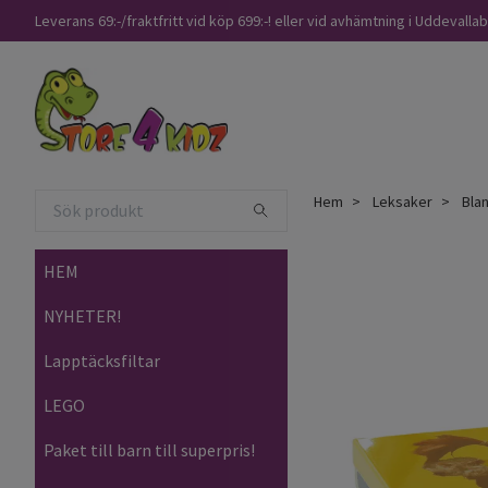
Leverans 69:-/fraktfritt vid köp 699:-! eller vid avhämtning i Uddevalla
Hem
Leksaker
Bla
HEM
NYHETER!
Lapptäcksfiltar
LEGO
Paket till barn till superpris!