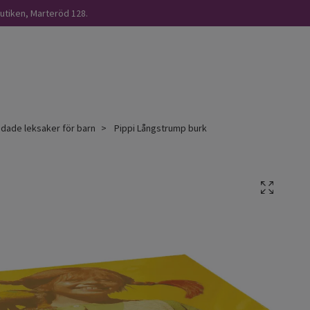
butiken, Marteröd 128.
ndade leksaker för barn
Pippi Långstrump burk