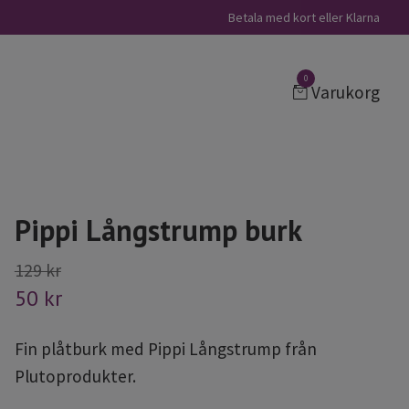
Betala med kort eller Klarna
0
Varukorg
Pippi Långstrump burk
129 kr
50 kr
Fin plåtburk med Pippi Långstrump från
Plutoprodukter.