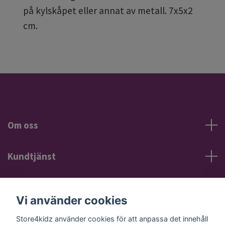
på kylskåpet eller annat av metall. 7x5x2
cm.
Om oss
Kundtjänst
Information
Vi använder cookies
Sociala medier
Store4kidz använder cookies för att anpassa det innehåll