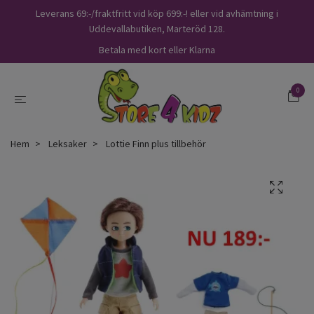
Leverans 69:-/fraktfritt vid köp 699:-! eller vid avhämtning i
Uddevallabutiken, Marteröd 128.
Betala med kort eller Klarna
0
Hem
Leksaker
Lottie Finn plus tillbehör