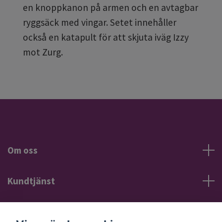
en knoppkanon på armen och en avtagbar
ryggsäck med vingar. Setet innehåller
också en katapult för att skjuta iväg Izzy
mot Zurg.
Om oss
Kundtjänst
Information