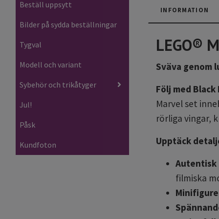
Beställ uppsytt
INFORMATION
Bilder på sydda beställningar
LEGO® Ma
Tygval
Modell och variant
Sväva genom lu
Sybehör och trikåtyger
Följ med Black
Marvel set inne
Jul!
rörliga vingar,
k
Påsk
Upptäck detalj
Kundfoton
Autentisk 
filmiska m
Minifigure
Spännande