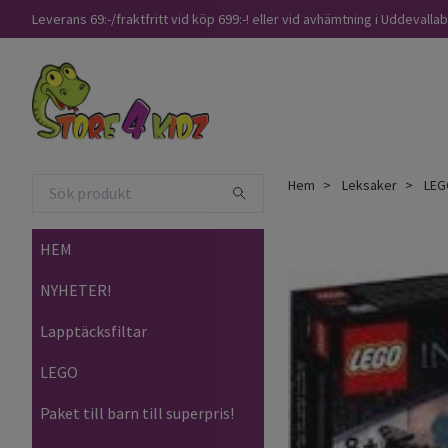
Leverans 69:-/fraktfritt vid köp 699:-! eller vid avhämtning i Uddevalla
Hem
Leksaker
LEG
HEM
NYHETER!
Lapptäcksfiltar
LEGO
Paket till barn till superpris!