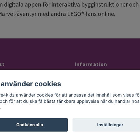
 digitala appen för interaktiva bygginstruktioner och 3
Marvel-äventyr med andra LEGO® fans online.
st
Information
å svar på något kontaktar du oss på
Kontakt
 använder cookies
gtid eller mailar till
Köpvillkor
ail.se
re4kidz använder cookies för att anpassa det innehåll som visas fö
Butiken
 och för att du ska få bästa tänkbara upplevelse när du handlar hos
.
Godkänn alla
Inställningar