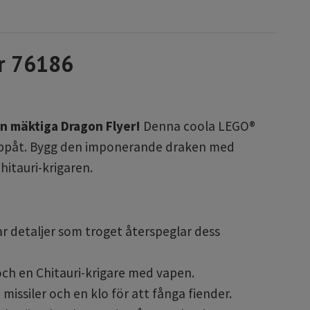
r 76186
en mäktiga Dragon Flyer!
Denna coola LEGO®
ppåt.
Bygg den imponerande draken med
itauri-krigaren.
ar detaljer som troget återspeglar dess
och en Chitauri-krigare med vapen.
issiler och en klo för att fånga fiender.