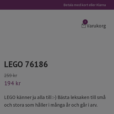
Betala med kort eller Klarna
0
Varukorg
LEGO 76186
259 kr
194 kr
LEGO känner ju alla till :-) Bästa leksaken till små
och stora som håller i många år och går i arv.