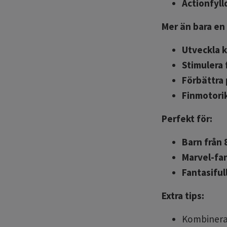
Actionfylld
Mer än bara en 
Utveckla k
Stimulera 
Förbättra
Finmotori
Perfekt för:
Barn från 
Marvel-fa
Fantasiful
Extra tips:
Kombinera 