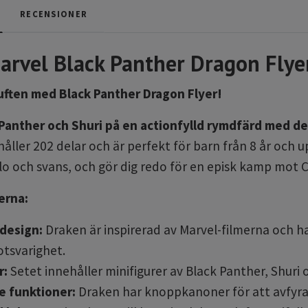
RECENSIONER
rvel Black Panther Dragon Flye
ften med Black Panther Dragon Flyer!
 Panther och Shuri på en actionfylld rymdfärd med d
håller 202 delar och är perfekt för barn från 8 år och u
lo och svans,
och gör dig redo för en episk kamp mot Ch
erna:
design:
Draken är inspirerad av Marvel-filmerna och h
otsvarighet.
r:
Setet innehåller minifigurer av Black Panther,
Shuri 
 funktioner:
Draken har knoppkanoner för att avfyra m