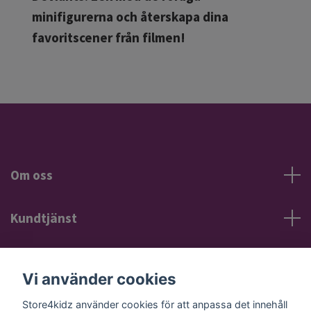
minifigurerna och återskapa dina
favoritscener från filmen!
Om oss
Kundtjänst
Information
Vi använder cookies
Sociala medier
Store4kidz använder cookies för att anpassa det innehåll