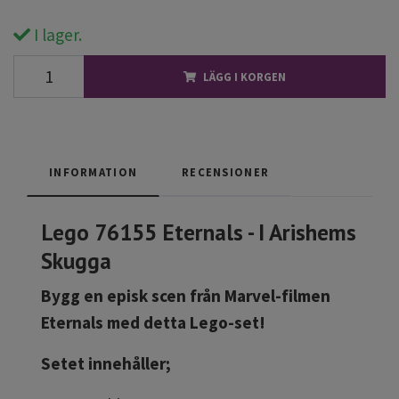
I lager.
LÄGG I KORGEN
INFORMATION
RECENSIONER
Lego 76155 Eternals - I Arishems
Skugga
Bygg en episk scen från Marvel-filmen
Eternals med detta Lego-set!
Setet innehåller;