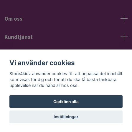
Om oss
Kundtjänst
Information
Vi använder cookies
Sociala medier
Store4kidz använder cookies för att anpassa det innehåll
som visas för dig och för att du ska få bästa tänkbara
upplevelse när du handlar hos oss.
Godkänn alla
© 2026 Store4kidz
Powered by Quickbutik
Inställningar