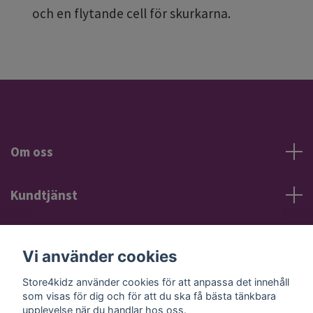
och en flytande cell för skurkarna.
Om oss
Kundtjänst
Information
Vi använder cookies
Sociala medier
Store4kidz använder cookies för att anpassa det innehåll
som visas för dig och för att du ska få bästa tänkbara
upplevelse när du handlar hos oss.